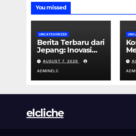
You missed
UNCATEGORIZED
UNC
Berita Terbaru dari
Ko
Jepang: Inovasi
M
Teknologi yang
Ti
AUGUST 7, 2026
A
Mengubah Dunia
Te
In
ADMINELC
ADM
elcliche