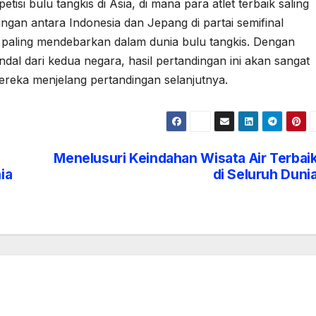
etisi bulu tangkis di Asia, di mana para atlet terbaik saling
ngan antara Indonesia dan Jepang di partai semifinal
n paling mendebarkan dalam dunia bulu tangkis. Dengan
l dari kedua negara, hasil pertandingan ini akan sangat
ereka menjelang pertandingan selanjutnya.
Menelusuri Keindahan Wisata Air Terbai
ia
di Seluruh Duni