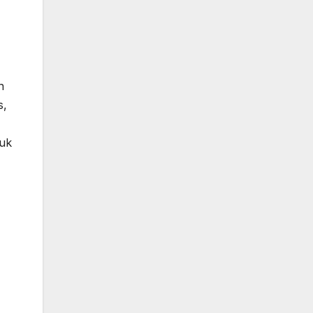
n
s,
tuk