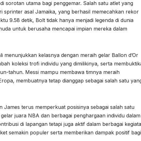
adi sorotan utama bagi penggemar. Salah satu atlet yang
ari sprinter asal Jamaika, yang berhasil memecahkan rekor
tu 9.58 detik, Bolt tidak hanya menjadi legenda di dunia
asi muda untuk berusaha mencapai impian mereka dalam
li menunjukkan kelasnya dengan meraih gelar Ballon d’Or
bah koleksi trofi individu yang dimilikinya, serta membukti
tahun-tahun. Messi mampu membawa timnya meraih
Eropa, membuatnya tetap dianggap sebagai salah satu yan
on James terus memperkuat posisinya sebagai salah satu
gelar juara NBA dan berbagai penghargaan individu dalam
ibusi di lapangan tetapi juga aktif dalam berbagai kegiat
ket semakin populer serta memberikan dampak positif bagi