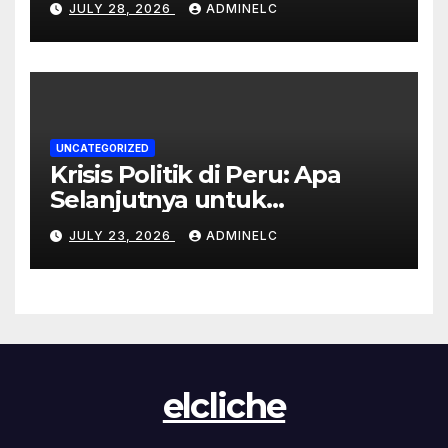
JULY 28, 2026
ADMINELC
UNCATEGORIZED
Krisis Politik di Peru: Apa
Selanjutnya untuk
Rakyatnya?
JULY 23, 2026
ADMINELC
elcliche