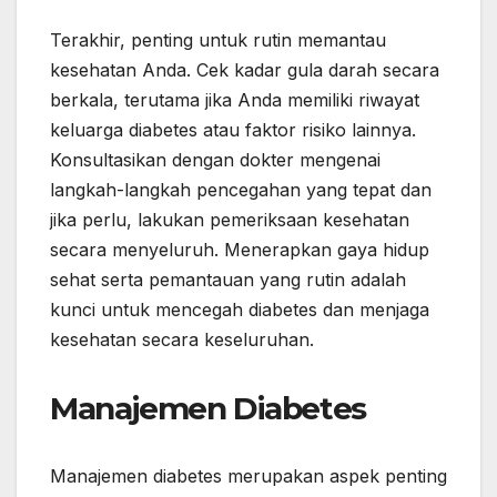
Terakhir, penting untuk rutin memantau
kesehatan Anda. Cek kadar gula darah secara
berkala, terutama jika Anda memiliki riwayat
keluarga diabetes atau faktor risiko lainnya.
Konsultasikan dengan dokter mengenai
langkah-langkah pencegahan yang tepat dan
jika perlu, lakukan pemeriksaan kesehatan
secara menyeluruh. Menerapkan gaya hidup
sehat serta pemantauan yang rutin adalah
kunci untuk mencegah diabetes dan menjaga
kesehatan secara keseluruhan.
Manajemen Diabetes
Manajemen diabetes merupakan aspek penting