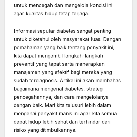
untuk mencegah dan mengelola kondisi ini
agar kualitas hidup tetap terjaga.
Informasi seputar diabetes sangat penting
untuk diketahui oleh masyarakat luas. Dengan
pemahaman yang baik tentang penyakit ini,
kita dapat mengambil langkah-langkah
preventif yang tepat serta menerapkan
manajemen yang efektif bagi mereka yang
sudah terdiagnosis. Artikel ini akan membahas
bagaimana mengenal diabetes, strategi
pencegahannya, dan cara mengelolanya
dengan baik. Mari kita telusuri lebih dalam
mengenai penyakit manis ini agar kita semua
dapat hidup lebih sehat dan terhindar dari
risiko yang ditimbulkannya.