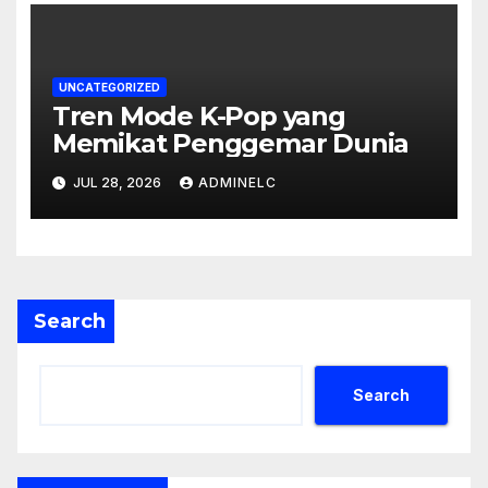
UNCATEGORIZED
Tren Mode K-Pop yang
Memikat Penggemar Dunia
JUL 28, 2026
ADMINELC
Search
Search