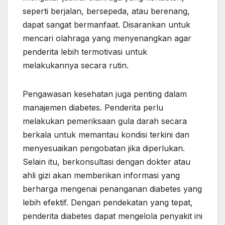
seperti berjalan, bersepeda, atau berenang,
dapat sangat bermanfaat. Disarankan untuk
mencari olahraga yang menyenangkan agar
penderita lebih termotivasi untuk
melakukannya secara rutin.
Pengawasan kesehatan juga penting dalam
manajemen diabetes. Penderita perlu
melakukan pemeriksaan gula darah secara
berkala untuk memantau kondisi terkini dan
menyesuaikan pengobatan jika diperlukan.
Selain itu, berkonsultasi dengan dokter atau
ahli gizi akan memberikan informasi yang
berharga mengenai penanganan diabetes yang
lebih efektif. Dengan pendekatan yang tepat,
penderita diabetes dapat mengelola penyakit ini