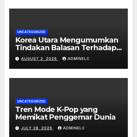
UNCATEGORIZED
Korea Utara Mengumumkan
Tindakan Balasan Terhadap
Sanksi Internasional
AUGUST 2, 2026
ADMINELC
UNCATEGORIZED
Tren Mode K-Pop yang
Memikat Penggemar Dunia
JULY 28, 2026
ADMINELC