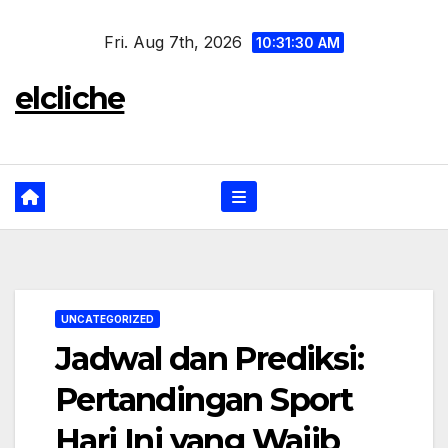
Skip
Fri. Aug 7th, 2026
to
10:31:30 AM
content
elcliche
UNCATEGORIZED
Jadwal dan Prediksi:
Pertandingan Sport
Hari Ini yang Wajib