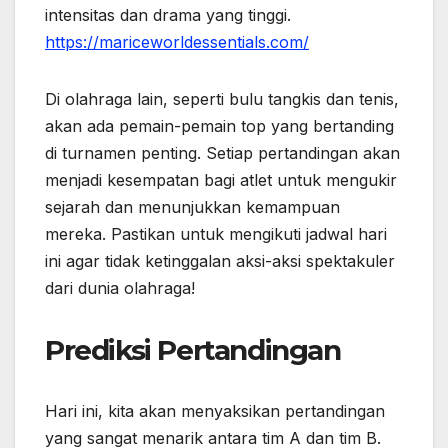
intensitas dan drama yang tinggi.
https://mariceworldessentials.com/
Di olahraga lain, seperti bulu tangkis dan tenis,
akan ada pemain-pemain top yang bertanding
di turnamen penting. Setiap pertandingan akan
menjadi kesempatan bagi atlet untuk mengukir
sejarah dan menunjukkan kemampuan
mereka. Pastikan untuk mengikuti jadwal hari
ini agar tidak ketinggalan aksi-aksi spektakuler
dari dunia olahraga!
Prediksi Pertandingan
Hari ini, kita akan menyaksikan pertandingan
yang sangat menarik antara tim A dan tim B.