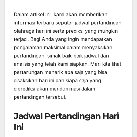
Dalam artikel ini, kami akan memberikan
informasi terbaru seputar jadwal pertandingan
olahraga hari ini serta prediksi yang mungkin
terjadi. Bagi Anda yang ingin mendapatkan
pengalaman maksimal dalam menyaksikan
pertandingan, simak baik-baik jadwal dan
analisis yang telah kami siapkan. Mari kita lihat
pertarungan menarik apa saja yang bisa
disaksikan hari ini dan siapa saja yang
diprediksi akan mendominasi dalam
pertandingan tersebut.
Jadwal Pertandingan Hari
Ini