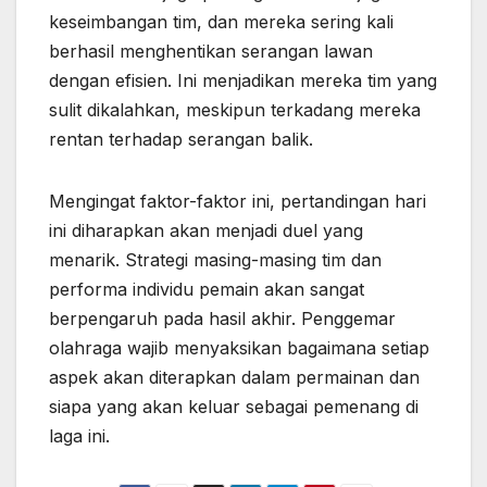
keseimbangan tim, dan mereka sering kali
berhasil menghentikan serangan lawan
dengan efisien. Ini menjadikan mereka tim yang
sulit dikalahkan, meskipun terkadang mereka
rentan terhadap serangan balik.
Mengingat faktor-faktor ini, pertandingan hari
ini diharapkan akan menjadi duel yang
menarik. Strategi masing-masing tim dan
performa individu pemain akan sangat
berpengaruh pada hasil akhir. Penggemar
olahraga wajib menyaksikan bagaimana setiap
aspek akan diterapkan dalam permainan dan
siapa yang akan keluar sebagai pemenang di
laga ini.