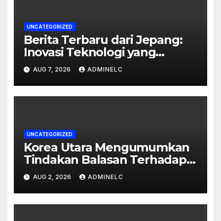
UNCATEGORIZED
Berita Terbaru dari Jepang:
Inovasi Teknologi yang
Mengubah Dunia
AUG 7, 2026
ADMINELC
UNCATEGORIZED
Korea Utara Mengumumkan
Tindakan Balasan Terhadap
Sanksi Internasional
AUG 2, 2026
ADMINELC