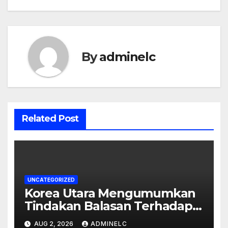
By
adminelc
Related Post
UNCATEGORIZED
Korea Utara Mengumumkan
Tindakan Balasan Terhadap
Sanksi Internasional
AUG 2, 2026
ADMINELC