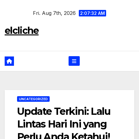
Skip
Fri. Aug 7th, 2026
to
2:07:33 AM
content
elcliche
UNCATEGORIZED
Update Terkini: Lalu
Lintas Hari Ini yang
Perlu Anda Ketahui!