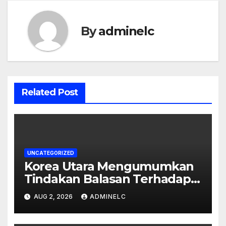
By
adminelc
Related Post
UNCATEGORIZED
Korea Utara Mengumumkan
Tindakan Balasan Terhadap
Sanksi Internasional
AUG 2, 2026
ADMINELC