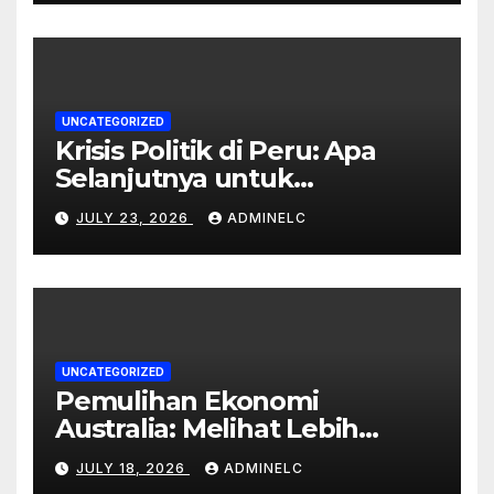
UNCATEGORIZED
Krisis Politik di Peru: Apa
Selanjutnya untuk
Rakyatnya?
JULY 23, 2026
ADMINELC
UNCATEGORIZED
Pemulihan Ekonomi
Australia: Melihat Lebih
Dekat pada Tahun 2023
JULY 18, 2026
ADMINELC