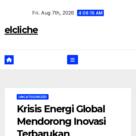
Skip
Fri. Aug 7th, 2026
to
4:08:16 AM
content
elcliche
UNCATEGORIZED
Krisis Energi Global
Mendorong Inovasi
Terbarukan