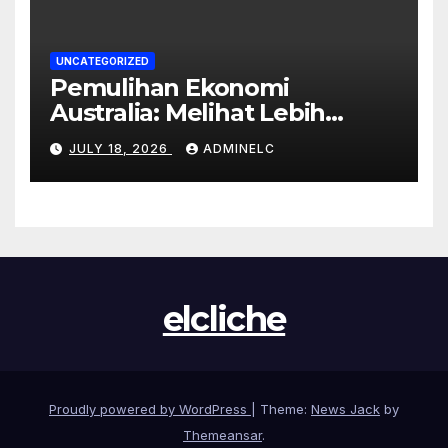
UNCATEGORIZED
Pemulihan Ekonomi
Australia: Melihat Lebih
Dekat pada Tahun 2023
JULY 18, 2026
ADMINELC
elcliche
Proudly powered by WordPress
|
Theme:
News Jack
by
Themeansar
.