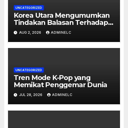
UNCATEGORIZED
Korea Utara Mengumumkan
Tindakan Balasan Terhadap
Sanksi Internasional
AUG 2, 2026
ADMINELC
UNCATEGORIZED
Tren Mode K-Pop yang
Memikat Penggemar Dunia
JUL 28, 2026
ADMINELC