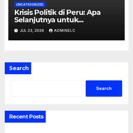
UNCATEGORIZED
Krisis Politik di Peru: Apa
Selanjutnya untuk
Rakyatnya?
JUL 23, 2026
ADMINELC
Search
Search
Recent Posts