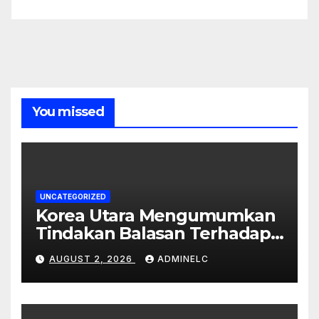
You missed
UNCATEGORIZED
Korea Utara Mengumumkan
Tindakan Balasan Terhadap
Sanksi Internasional
AUGUST 2, 2026
ADMINELC