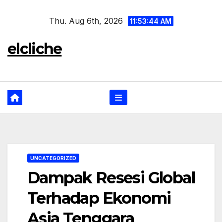
Skip
Thu. Aug 6th, 2026
to
11:53:44 AM
content
elcliche
UNCATEGORIZED
Dampak Resesi Global
Terhadap Ekonomi
Asia Tenggara