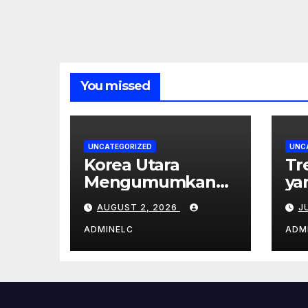
You missed
UNCATEGORIZED
UNC
Korea Utara
Tr
Mengumumkan
ya
Tindakan Balasan
Pe
AUGUST 2, 2026
J
Terhadap Sanksi
Internasional
ADMINELC
ADM