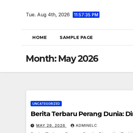
Skip
to
Tue. Aug 4th, 2026
11:57:36 PM
content
HOME
SAMPLE PAGE
Month:
May 2026
UNCATEGORIZED
Berita Terbaru Perang Dunia: D
MAY 29, 2026
ADMINELC