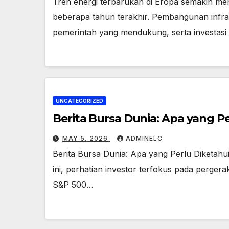
Tren energi terbarukan di Eropa semakin me
beberapa tahun terakhir. Pembangunan infras
pemerintah yang mendukung, serta investasi
UNCATEGORIZED
Berita Bursa Dunia: Apa yang Per
MAY 5, 2026
ADMINELC
Berita Bursa Dunia: Apa yang Perlu Diketahu
ini, perhatian investor terfokus pada pergera
S&P 500…